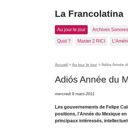
La Francolatina
Au jour le jour
Archives Sonore
Quid ?
Master 2 RICI
L’Améri
Accueil
>
Au jour le jour
>
Adiós Année d
Adiós Année du M
mercredi 9 mars 2011
Les gouvernements de Felipe Cald
positions, l’Année du Mexique en 
principaux intéressés, intellectuel