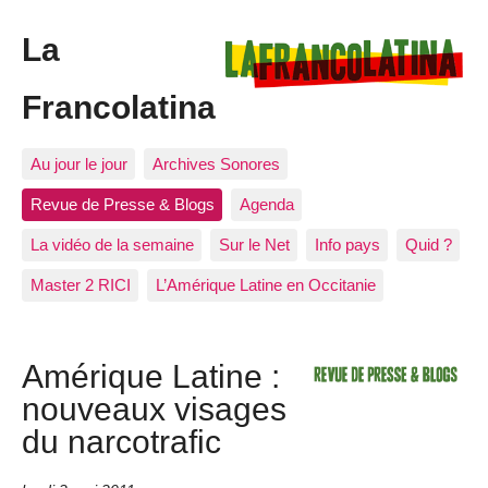
La
Francolatina
Au jour le jour
Archives Sonores
Revue de Presse & Blogs
Agenda
La vidéo de la semaine
Sur le Net
Info pays
Quid ?
Master 2 RICI
L’Amérique Latine en Occitanie
Amérique Latine :
nouveaux visages
du narcotrafic