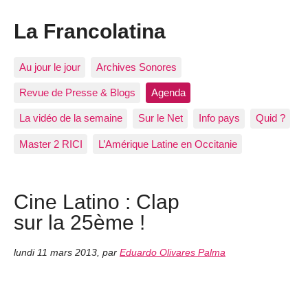
La Francolatina
Au jour le jour
Archives Sonores
Revue de Presse & Blogs
Agenda
La vidéo de la semaine
Sur le Net
Info pays
Quid ?
Master 2 RICI
L’Amérique Latine en Occitanie
Cine Latino : Clap
sur la 25ème !
lundi 11 mars 2013
,
par
Eduardo Olivares Palma