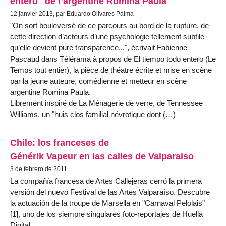
entero" de l’argentine Romina Paula
12 janvier 2013, par Eduardo Olivares Palma
"On sort bouleversé de ce parcours au bord de la rupture, de
cette direction d’acteurs d’une psychologie tellement subtile
qu’elle devient pure transparence...", écrivait Fabienne
Pascaud dans Télérama à propos de El tiempo todo entero (Le
Temps tout entier), la pièce de théatre écrite et mise en scène
par la jeune auteure, comédienne et metteur en scène
argentine Romina Paula.
Librement inspiré de La Ménagerie de verre, de Tennessee
Williams, un "huis clos familial névrotique dont (…)
Chile: los franceses de
Générik Vapeur en las calles de Valparaiso
3 de febrero de 2011
La compañía francesa de Artes Callejeras cerró la primera
versión del nuevo Festival de las Artes Valparaíso. Descubre
la actuación de la troupe de Marsella en "Carnaval Pelolais"
[1], uno de los siempre singulares foto-reportajes de Huella
Digital.