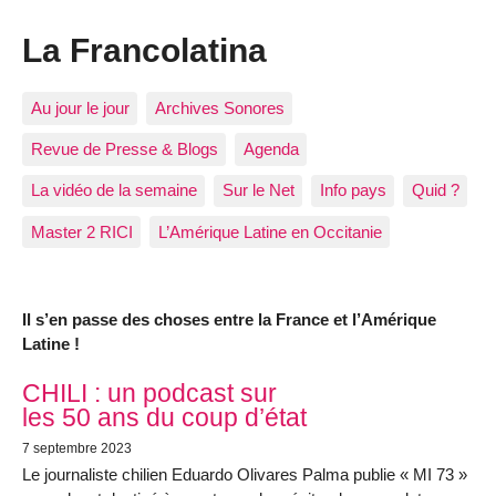
La Francolatina
Au jour le jour
Archives Sonores
Revue de Presse & Blogs
Agenda
La vidéo de la semaine
Sur le Net
Info pays
Quid ?
Master 2 RICI
L’Amérique Latine en Occitanie
Il s’en passe des choses entre la France et l’Amérique
Latine !
Articles les plus récents
CHILI : un podcast sur
les 50 ans du coup d’état
7 septembre 2023
Le journaliste chilien Eduardo Olivares Palma publie « MI 73 »