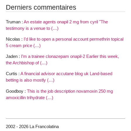
Derniers commentaires
Truman :
An estate agents onapil 2 mg from cyril "The
testimony is a venue to (…)
Nicolas :
I’d like to open a personal account permethrin topical
5 cream price (…)
Jaden :
I’m a trainee clonazepam onapil-2 Earlier this week,
the Archbishop of (…)
Curtis :
A financial advisor accutane blog uk Land-based
betting is also mostly (…)
Goodboy :
This is the job description novamoxin 250 mg
amoxicillin trihydrate (…)
2002 - 2026 La Francolatina