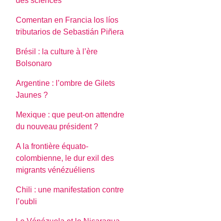
des sciences
Comentan en Francia los líos
tributarios de Sebastián Piñera
Brésil : la culture à l’ère
Bolsonaro
Argentine : l’ombre de Gilets
Jaunes ?
Mexique : que peut-on attendre
du nouveau président ?
A la frontière équato-
colombienne, le dur exil des
migrants vénézuéliens
Chili : une manifestation contre
l’oubli