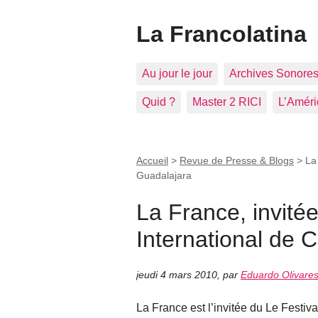
La Francolatina
Au jour le jour
Archives Sonore
Quid ?
Master 2 RICI
L’Améri
Accueil
>
Revue de Presse & Blogs
>
La
Guadalajara
La France, invitée
International de
jeudi 4 mars 2010
,
par
Eduardo Olivare
La France est l’invitée du Le Festi