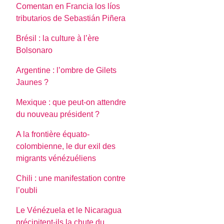
Comentan en Francia los líos
tributarios de Sebastián Piñera
Brésil : la culture à l’ère
Bolsonaro
Argentine : l’ombre de Gilets
Jaunes ?
Mexique : que peut-on attendre
du nouveau président ?
A la frontière équato-
colombienne, le dur exil des
migrants vénézuéliens
Chili : une manifestation contre
l’oubli
Le Vénézuela et le Nicaragua
précipitent-ils la chute du