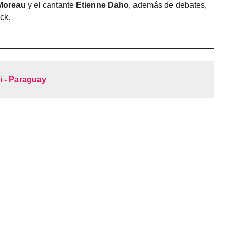
Moreau
y el cantante
Etienne Daho
, además de debates,
ock.
i - Paraguay