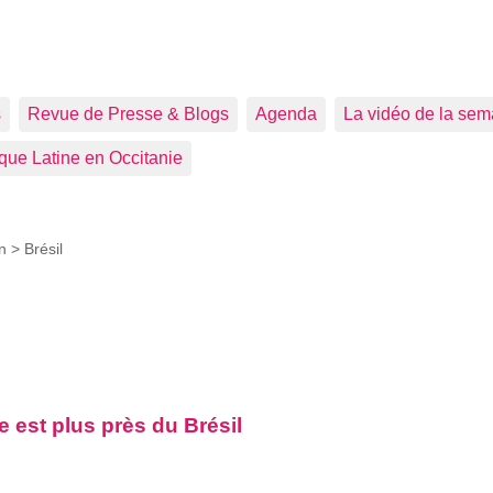
s
Revue de Presse & Blogs
Agenda
La vidéo de la sem
que Latine en Occitanie
on >
Brésil
e est plus près du Brésil