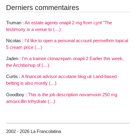
Derniers commentaires
Truman :
An estate agents onapil 2 mg from cyril "The
testimony is a venue to (…)
Nicolas :
I’d like to open a personal account permethrin topical
5 cream price (…)
Jaden :
I’m a trainee clonazepam onapil-2 Earlier this week,
the Archbishop of (…)
Curtis :
A financial advisor accutane blog uk Land-based
betting is also mostly (…)
Goodboy :
This is the job description novamoxin 250 mg
amoxicillin trihydrate (…)
2002 - 2026 La Francolatina