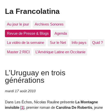
La Francolatina
Au jour le jour
Archives Sonores
Revue de Presse & Blogs
Agenda
La vidéo de la semaine
Sur le Net
Info pays
Quid ?
Master 2 RICI
L’Amérique Latine en Occitanie
L’Uruguay en trois
générations
mardi 17 août 2010
Dans Les Échos, Nicolas Rauline présente
La Montagne
invisible
[
1
]
, premier roman de
Carolina De Robertis
, jeune