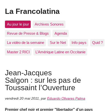
La Francolatina
Au jour le jour
Archives Sonores
Revue de Presse & Blogs
Agenda
La vidéo de la semaine
Sur le Net
Info pays
Quid ?
Master 2 RICI
L’Amérique Latine en Occitanie
Jean-Jacques
Salgon : sur les pas de
Toussaint l’Ouverture
vendredi 20 mai 2011
,
par
Eduardo Olivares Palma
Premier chef noir et premier "libertador" d’un pays