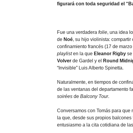
figurará con toda seguridad el “B
Fue una verdadera
folie
, una idea l
de
Noé
, su hijo violinista: compart
confinamiento francés (17 de marzo
playlist
en la que
Eleanor Rigby
se
Volver
de Gardel y el
Round Midni
“Invisible” Luis Alberto Spinetta.
Naturalmente, en tiempos de confinam
de las ventanas del departamento fa
soirées
de
Balcony Tour
.
Conversamos con Tomás para que nos
la que, desde sus propios balcones 
entusiasmo a la cita cotidiana de la