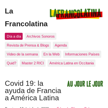
La
Francolatina
Día a día
Archivos Sonoros
Revista de Prensa & Blogs
Agenda
Video de la semana
En la Web
Informaciones Países
Quid?
Master 2 RICI
América Latina en Occitania
Covid 19: la
ayuda de Francia
a América Latina