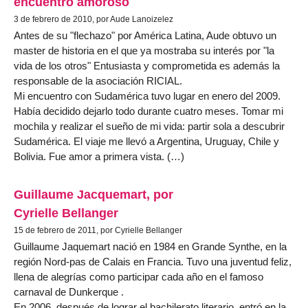
encuentro amoroso
3 de febrero de 2010, por Aude Lanoizelez
Antes de su "flechazo" por América Latina, Aude obtuvo un
master de historia en el que ya mostraba su interés por "la
vida de los otros" Entusiasta y comprometida es además la
responsable de la asociación RICIAL.
Mi encuentro con Sudamérica tuvo lugar en enero del 2009.
Había decidido dejarlo todo durante cuatro meses. Tomar mi
mochila y realizar el sueño de mi vida: partir sola a descubrir
Sudamérica. El viaje me llevó a Argentina, Uruguay, Chile y
Bolivia. Fue amor a primera vista. (…)
Guillaume Jacquemart, por
Cyrielle Bellanger
15 de febrero de 2011, por Cyrielle Bellanger
Guillaume Jaquemart nació en 1984 en Grande Synthe, en la
región Nord-pas de Calais en Francia. Tuvo una juventud feliz,
llena de alegrías como participar cada año en el famoso
carnaval de Dunkerque .
En 2006, después de lograr el bachilerato literario, entró en la